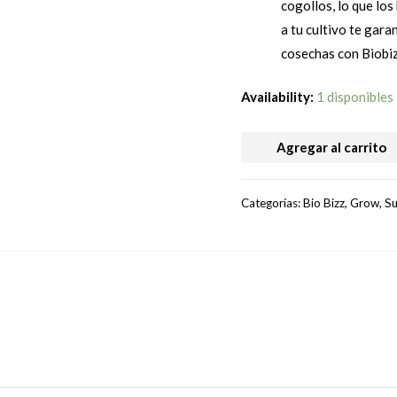
cogollos, lo que lo
a tu cultivo te gara
cosechas con Biobi
Availability:
1 disponibles
BIO
Agregar al carrito
BIZZ
-
Categorías:
Bio Bizz
,
Grow
,
Su
TRY
PACK
STIMULANT
INDOOR
/
(3
x
250ML)