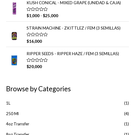
o
KUSH CONICAL - MIXED GRAPE (UNIDAD & CAJA)
0
r
d
a
e
d
R
V
5
$
1,000
-
$
25,000
o
a
a
e
l
n
o
n
STRAIN MACHINE - ZKITTLEZ / FEM (3 SEMILLAS)
0
r
d
g
a
e
d
o
V
5
$
16,000
o
a
d
e
l
n
e
o
RIPPER SEEDS - RIPPER HAZE / FEM (3 SEMILLAS)
0
r
p
d
a
e
r
d
V
5
$
20,000
o
e
a
e
l
c
n
o
0
i
r
d
a
Browse by Categories
o
e
d
5
s
o
e
:
n
1L
(1)
0
d
d
e
250 Ml
(4)
e
5
s
4oz Transfer
(1)
d
e
8oz Transfer
(1)