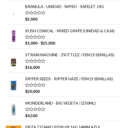
l
o
r
BRANULA - UNIDAD - NIPRO - SAFELET 14G
r
a
:
d
V
$
2,000
o
a
e
l
n
o
KUSH CONICAL - MIXED GRAPE (UNIDAD & CAJA)
0
r
d
a
e
d
R
V
5
$
1,000
-
$
25,000
o
a
a
e
l
n
o
n
STRAIN MACHINE - ZKITTLEZ / FEM (3 SEMILLAS)
0
r
d
g
a
e
d
o
V
5
$
16,000
o
a
d
e
l
n
e
o
RIPPER SEEDS - RIPPER HAZE / FEM (3 SEMILLAS)
0
r
p
d
a
e
r
d
V
5
$
20,000
o
e
a
e
l
c
n
o
WONDERLAND - BIG VEGETA / (250ML)
0
i
r
d
a
o
e
d
V
5
$
4,500
s
o
a
e
:
l
n
o
PIEZA TITANIO P028-09 16G 14MM AZUL