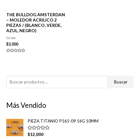
THE BULLDOG AMSTERDAN
– MOLEDOR ACRILICO 2
PIEZAS / (BLANCO, VERDE,
AZUL, NEGRO)
Grow
$
3,000
Valorado
en
0
de
5
B
Buscar
u
s
Más Vendido
c
a
PIEZA TITANIO P165-09 16G 10MM
r
p
V
$
12,000
a
o