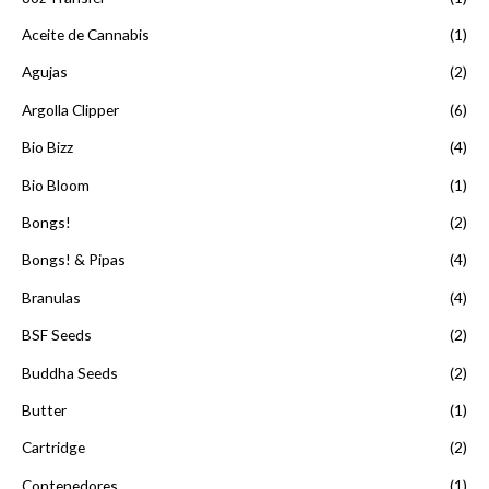
$
1
Aceite de Cannabis
(1)
,
0
Agujas
(2)
0
Argolla Clipper
(6)
0
h
Bio Bizz
(4)
a
s
Bio Bloom
(1)
t
a
Bongs!
(2)
$
Bongs! & Pipas
(4)
2
5
Branulas
(4)
,
0
BSF Seeds
(2)
0
Buddha Seeds
(2)
0
Butter
(1)
Cartridge
(2)
Contenedores
(1)