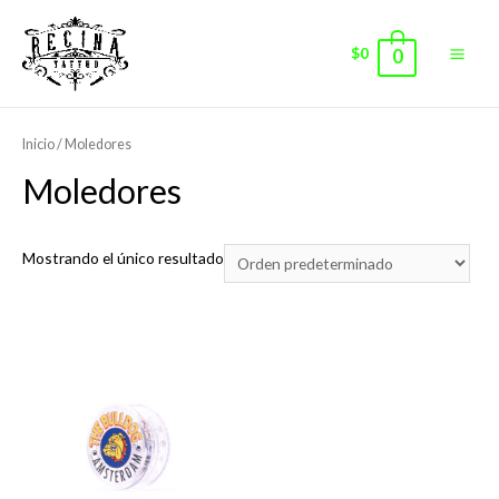
$
0
0
Main
Men
Inicio
/ Moledores
Moledores
Mostrando el único resultado