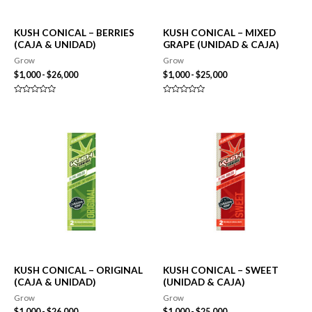
KUSH CONICAL – BERRIES
KUSH CONICAL – MIXED
(CAJA & UNIDAD)
GRAPE (UNIDAD & CAJA)
Grow
Grow
Rango
Rango
$
1,000
-
$
26,000
$
1,000
-
$
25,000
de
de
precios:
precios:
Valorado
Valorado
desde
desde
en
en
0
0
$1,000
$1,000
de
de
hasta
hasta
5
5
$26,000
$25,000
KUSH CONICAL – ORIGINAL
KUSH CONICAL – SWEET
(CAJA & UNIDAD)
(UNIDAD & CAJA)
Grow
Grow
Rango
Rango
$
1,000
-
$
26,000
$
1,000
-
$
25,000