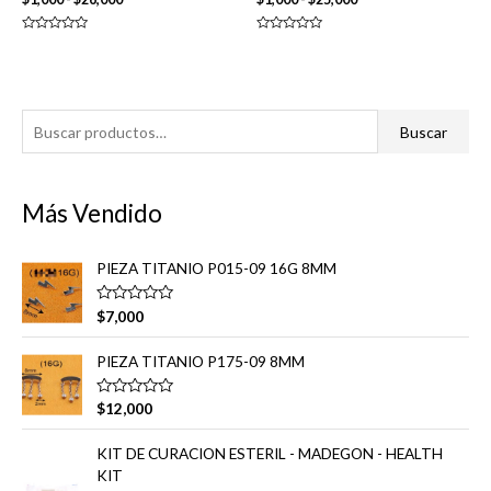
de
de
precios:
precios:
Valorado
Valorado
desde
desde
en
en
0
0
$1,000
$1,000
de
de
hasta
hasta
5
5
$26,000
$25,000
B
Buscar
u
s
Más Vendido
c
a
PIEZA TITANIO P015-09 16G 8MM
r
p
V
$
7,000
a
o
l
o
r
PIEZA TITANIO P175-09 8MM
r
a
:
d
V
$
12,000
o
a
e
l
n
o
KIT DE CURACION ESTERIL - MADEGON - HEALTH
0
r
d
KIT
a
e