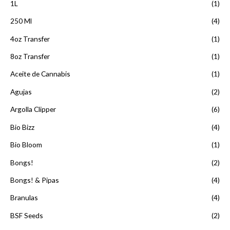
n
1L
(1)
0
d
250 Ml
(4)
e
5
4oz Transfer
(1)
8oz Transfer
(1)
Aceite de Cannabis
(1)
Agujas
(2)
Argolla Clipper
(6)
Bio Bizz
(4)
Bio Bloom
(1)
Bongs!
(2)
Bongs! & Pipas
(4)
Branulas
(4)
BSF Seeds
(2)