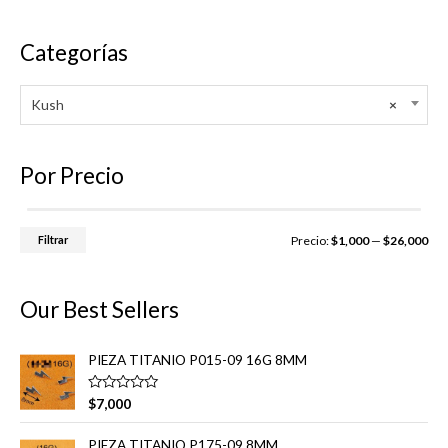
0
l
d
o
e
r
5
a
Categorías
d
o
e
n
Kush
×
0
d
e
5
Por Precio
P
P
Filtrar
Precio:
$1,000
—
$26,000
r
r
e
e
Our Best Sellers
c
c
i
i
PIEZA TITANIO P015-09 16G 8MM
o
o
V
$
7,000
m
m
a
l
í
á
o
PIEZA TITANIO P175-09 8MM