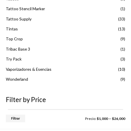
Tattoo Stencil Marker
(1)
Tattoo Supply
(33)
Tintas
(13)
Top Crop
(9)
Tribac Base 3
(1)
Try Pack
(3)
Vaporizadores & Esencias
(10)
Wonderland
(9)
Filter by Price
P
P
Filtrar
Precio:
$1,000
—
$26,000
r
r