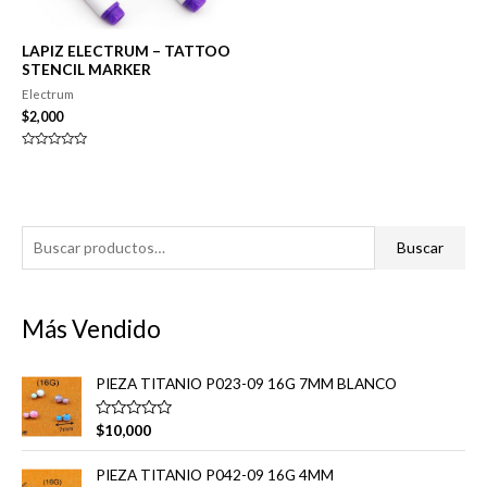
LAPIZ ELECTRUM – TATTOO
STENCIL MARKER
Electrum
$
2,000
Valorado
en
0
de
5
B
Buscar
u
s
Más Vendido
c
a
PIEZA TITANIO P023-09 16G 7MM BLANCO
r
p
V
$
10,000
a
o
l
o
r
PIEZA TITANIO P042-09 16G 4MM
r