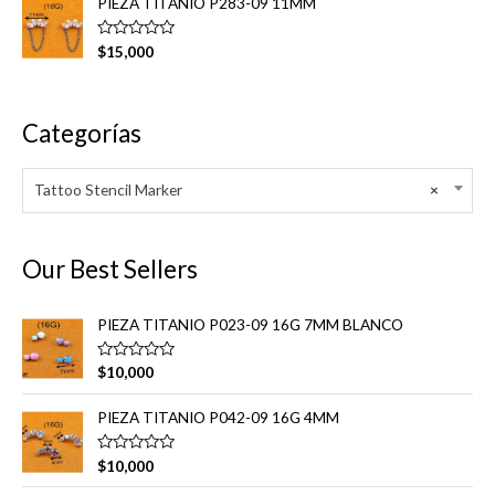
PIEZA TITANIO P283-09 11MM
0
r
d
a
e
d
V
5
$
15,000
o
a
e
l
n
o
0
r
d
a
Categorías
e
d
5
o
e
n
Tattoo Stencil Marker
×
0
d
e
5
Our Best Sellers
PIEZA TITANIO P023-09 16G 7MM BLANCO
V
$
10,000
a
l
o
PIEZA TITANIO P042-09 16G 4MM
r
a
d
V
$
10,000
o
a
e
l