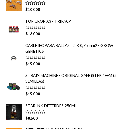
a
:
d
V
$
10,000
o
a
e
l
n
o
TOP CROP X3 - TRIPACK
0
r
d
a
e
d
V
5
$
18,000
o
a
e
l
n
o
CABLE IEC PARA BALLAST 3 X 0,75 mm2 - GROW
0
r
d
GENETICS
a
e
d
5
o
e
V
$
15,000
n
a
0
l
d
o
STRAIN MACHINE - ORIGINAL GANGSTER / FEM (3
e
r
SEMILLAS)
5
a
d
o
e
V
$
15,000
n
a
0
l
d
o
STAR INK DETERDES 250ML
e
r
5
a
d
V
$
8,500
o
a
e
l
n
o