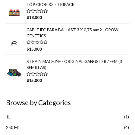
n
o
TOP CROP X3 - TRIPACK
0
r
d
a
e
d
V
5
$
18,000
o
a
e
l
n
o
CABLE IEC PARA BALLAST 3 X 0,75 mm2 - GROW
0
r
d
GENETICS
a
e
d
5
o
e
V
$
15,000
n
a
0
l
d
o
STRAIN MACHINE - ORIGINAL GANGSTER / FEM (3
e
r
SEMILLAS)
5
a
d
o
e
V
$
15,000
n
a
0
l
d
o
e
r
5
a
Browse by Categories
d
o
e
n
1L
(1)
0
d
250 Ml
(4)
e
5