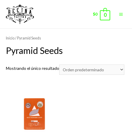
$
0
0
Main
Men
Inicio
/ Pyramid Seeds
Pyramid Seeds
Mostrando el único resultado