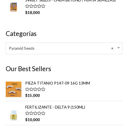
0
r
d
a
e
d
V
5
$
18,000
o
a
e
l
n
o
0
r
d
a
Categorías
e
d
5
o
e
n
Pyramid Seeds
×
0
d
e
5
Our Best Sellers
PIEZA TITANIO P147-09 16G 13MM
V
$
15,000
a
l
o
FERTILIZANTE - DELTA 9 (150ML)
r
a
d
V
$
10,000
o
a
e
l