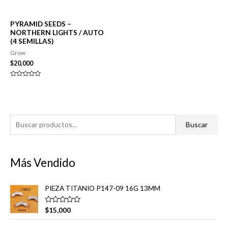
PYRAMID SEEDS –
NORTHERN LIGHTS / AUTO
(4 SEMILLAS)
Grow
$
20,000
Valorado
en
0
de
5
B
Buscar
u
s
Más Vendido
c
a
PIEZA TITANIO P147-09 16G 13MM
r
p
V
$
15,000
a
o
l