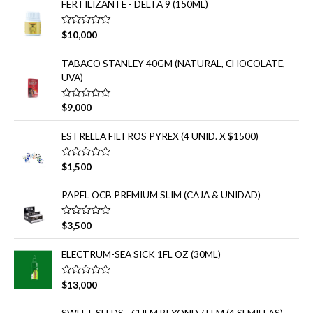
o
r
FERTILIZANTE - DELTA 9 (150ML)
r
a
:
d
V
$
10,000
o
a
e
l
n
o
TABACO STANLEY 40GM (NATURAL, CHOCOLATE,
0
r
d
UVA)
a
e
d
5
o
e
V
$
9,000
n
a
0
l
d
o
ESTRELLA FILTROS PYREX (4 UNID. X $1500)
e
r
5
a
d
V
$
1,500
o
a
e
l
n
o
PAPEL OCB PREMIUM SLIM (CAJA & UNIDAD)
0
r
d
a
e
d
V
5
$
3,500
o
a
e
l
n
o
ELECTRUM-SEA SICK 1FL OZ (30ML)
0
r
d
a
e
d
V
5
$
13,000
o
a
e
l
n
o
SWEET SEEDS - CHEM BEYOND / FEM (4 SEMILLAS)