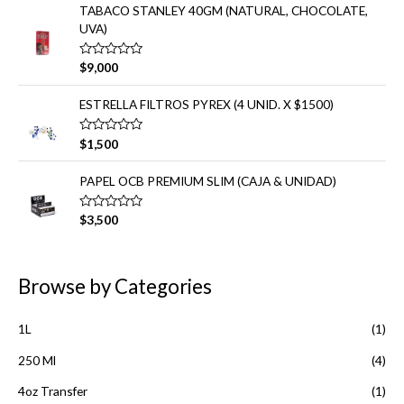
n
o
TABACO STANLEY 40GM (NATURAL, CHOCOLATE,
0
r
d
UVA)
a
e
d
5
o
e
V
$
9,000
n
a
0
l
d
o
ESTRELLA FILTROS PYREX (4 UNID. X $1500)
e
r
5
a
d
V
$
1,500
o
a
e
l
n
o
PAPEL OCB PREMIUM SLIM (CAJA & UNIDAD)
0
r
d
a
e
d
V
5
$
3,500
o
a
e
l
n
o
0
r
d
a
Browse by Categories
e
d
5
o
e
n
1L
(1)
0
d
250 Ml
(4)
e
5
4oz Transfer
(1)