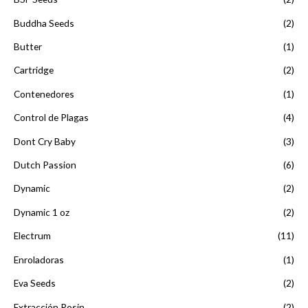
h
$
a
Buddha Seeds
(2)
2
s
5
t
Butter
(1)
,
a
0
Cartridge
(2)
$
0
3
Contenedores
(1)
0
2
,
Control de Plagas
(4)
0
0
Dont Cry Baby
(3)
0
Dutch Passion
(6)
Dynamic
(2)
Dynamic 1 oz
(2)
Electrum
(11)
Enroladoras
(1)
Eva Seeds
(2)
Extracción Rosin
(2)