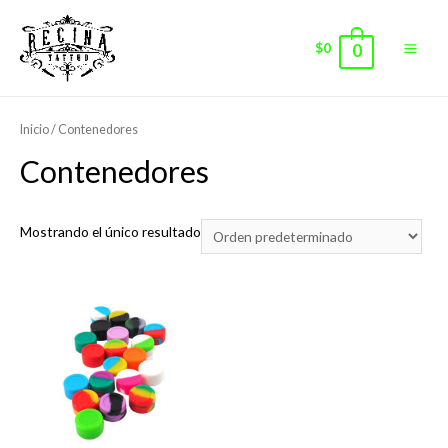
$
0
0
Main
Men
Inicio
/ Contenedores
Contenedores
Mostrando el único resultado