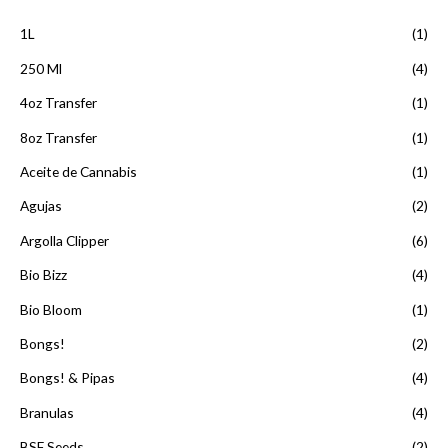
o
e
d
e
c
n
e
1L
(1)
0
i
p
d
o
250 Ml
(4)
e
r
5
s
e
4oz Transfer
(1)
:
c
d
i
8oz Transfer
(1)
e
o
s
Aceite de Cannabis
(1)
s
d
:
Agujas
(2)
e
d
$
e
Argolla Clipper
(6)
1
s
5
d
Bio Bizz
(4)
,
e
0
Bio Bloom
(1)
$
0
1
Bongs!
(2)
0
6
h
,
Bongs! & Pipas
(4)
a
0
s
0
Branulas
(4)
t
0
BSF Seeds
(2)
a