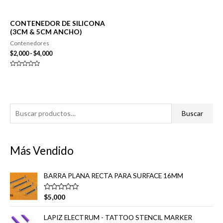
CONTENEDOR DE SILICONA
(3CM & 5CM ANCHO)
Contenedores
Rango
$
2,000
-
$
4,000
de
precios:
Valorado
desde
en
0
$2,000
de
hasta
5
$4,000
B
Buscar
u
s
Más Vendido
c
a
BARRA PLANA RECTA PARA SURFACE 16MM
r
p
V
$
5,000
a
o
l
o
r
LAPIZ ELECTRUM - TATTOO STENCIL MARKER
r