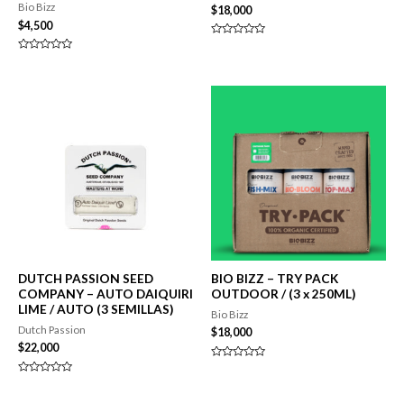
Bio Bizz
$
18,000
$
4,500
Valorado
en
Valorado
0
en
de
0
5
de
5
DUTCH PASSION SEED
BIO BIZZ – TRY PACK
COMPANY – AUTO DAIQUIRI
OUTDOOR / (3 x 250ML)
LIME / AUTO (3 SEMILLAS)
Bio Bizz
Dutch Passion
$
18,000
$
22,000
Valorado
en
Valorado
0
en
de
0