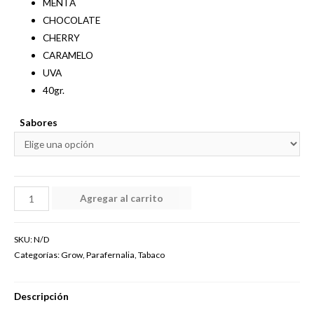
MENTA
CHOCOLATE
CHERRY
CARAMELO
UVA
40gr.
Sabores
TENNESIE
Agregar al carrito
TABACO
40
SKU:
N/D
GM
Categorías:
Grow
,
Parafernalia
,
Tabaco
(NATURAL,
MENTA,
Descripción
CHOCOLATE,