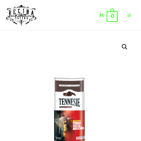
$
0
0
Main
Men