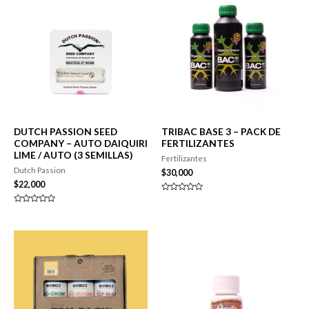
DUTCH PASSION SEED
TRIBAC BASE 3 – PACK DE
COMPANY – AUTO DAIQUIRI
FERTILIZANTES
LIME / AUTO (3 SEMILLAS)
Fertilizantes
Dutch Passion
$
30,000
$
22,000
Valorado
en
Valorado
0
en
de
0
5
de
5