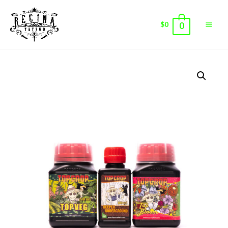
$
0
0
Main
Men