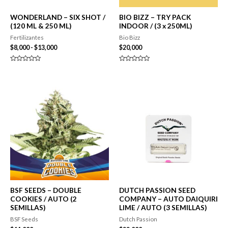
WONDERLAND – SIX SHOT /
BIO BIZZ – TRY PACK
(120 ML & 250 ML)
INDOOR / (3 x 250ML)
Fertilizantes
Bio Bizz
Rango
$
8,000
-
$
13,000
$
20,000
de
precios:
Valorado
Valorado
desde
en
en
0
0
$8,000
de
de
hasta
5
5
$13,000
BSF SEEDS – DOUBLE
DUTCH PASSION SEED
COOKIES / AUTO (2
COMPANY – AUTO DAIQUIRI
SEMILLAS)
LIME / AUTO (3 SEMILLAS)
BSF Seeds
Dutch Passion