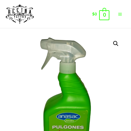
$
0
0
Main
Men