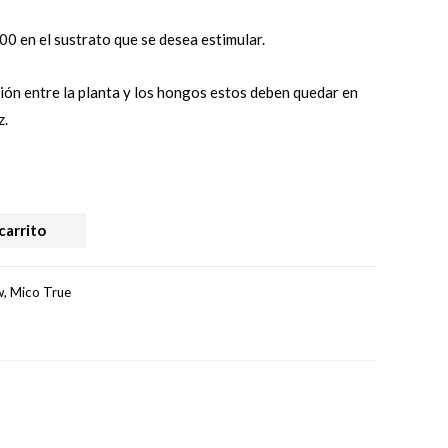
0 en el sustrato que se desea estimular.
ión entre la planta y los hongos estos deben quedar en
z.
carrito
w
,
Mico True