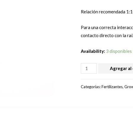
Relación recomendada 1:10
Para una correcta interacc
contacto directo con la raí
Availability:
3 disponibles
MICO
Agregar al 
TRUE
-
Categorías:
Fertilizantes
,
Gro
PREMIUM
(5grs)
cantidad