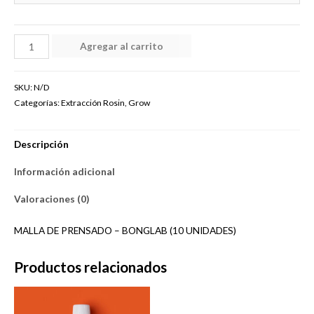
BONGLAB
Agregar al carrito
-
MALLA
SKU:
N/D
DE
Categorías:
Extracción Rosin
,
Grow
PRENSADO
/
Descripción
(10
UNIDADES)
Información adicional
cantidad
Valoraciones (0)
MALLA DE PRENSADO – BONGLAB (10 UNIDADES)
Productos relacionados