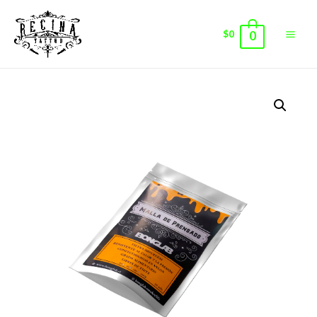
$
0
0
Main
Men