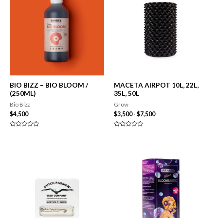
BIO BIZZ – BIO BLOOM /
MACETA AIRPOT 10L, 22L,
(250ML)
35L, 50L
Bio Bizz
Grow
Rango
$
4,500
$
3,500
-
$
7,500
de
precios:
Valorado
Valorado
desde
en
en
0
0
$3,500
de
de
hasta
5
5
$7,500