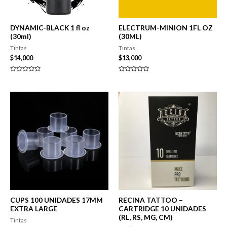
DYNAMIC-BLACK 1 fl oz
ELECTRUM-MINION 1FL OZ
(30ml)
(30ML)
Tintas
Tintas
$
14,000
$
13,000
Valorado
Valorado
en
en
0
0
de
de
5
5
CUPS 100 UNIDADES 17MM
RECINA TATTOO –
EXTRA LARGE
CARTRIDGE 10 UNIDADES
(RL, RS, MG, CM)
Tintas