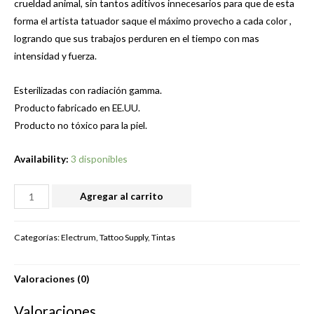
crueldad animal, sin tantos aditivos innecesarios para que de esta
forma el artista tatuador saque el máximo provecho a cada color ,
logrando que sus trabajos perduren en el tiempo con mas
intensidad y fuerza.
Esterilizadas con radiación gamma.
Producto fabricado en EE.UU.
Producto no tóxico para la piel.
Availability:
3 disponibles
ELECTRUM-
Agregar al carrito
UWU
1FL
Categorías:
Electrum
,
Tattoo Supply
,
Tintas
OZ
(30ML)
Valoraciones (0)
cantidad
Valoraciones