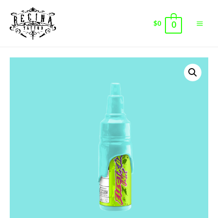
$
0
0
Main
Men