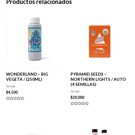
Productos relacionados
WONDERLAND – BIG
PYRAMID SEEDS –
VEGETA / (250ML)
NORTHERN LIGHTS / AUTO
(4 SEMILLAS)
Grow
Grow
$
4,500
$
20,000
Valorado
en
Valorado
0
en
de
0
5
de
5