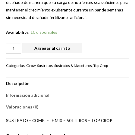
diseñado de manera que su carga de nutrientes sea suficiente para
mantener el crecimiento exuberante durante un par de semanas
sin necesidad de añadir fertilizante adicional.
Availability:
10 disponibles
SUSTRATO
Agregar al carrito
-
COMPLETE
Categorías:
Grow
,
Sustratos
,
Sustratos & Maceteros
,
Top Crop
MIX
-
Descripción
50
LITROS
Información adicional
-
TOP
Valoraciones (0)
CROP
SUSTRATO – COMPLETE MIX – 50 LITROS – TOP CROP
cantidad