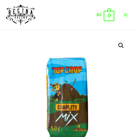
$
0
0
Main
Men