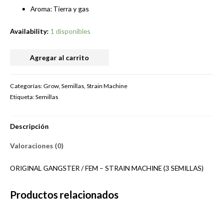
Aroma: Tierra y gas
Availability:
1 disponibles
STRAIN
Agregar al carrito
MACHINE
-
Categorías:
Grow
,
Semillas
,
Strain Machine
ORIGINAL
Etiqueta:
Semillas
GANGSTER
/
Descripción
FEM
(3
Valoraciones (0)
SEMILLAS)
cantidad
ORIGINAL GANGSTER / FEM – STRAIN MACHINE (3 SEMILLAS)
Productos relacionados