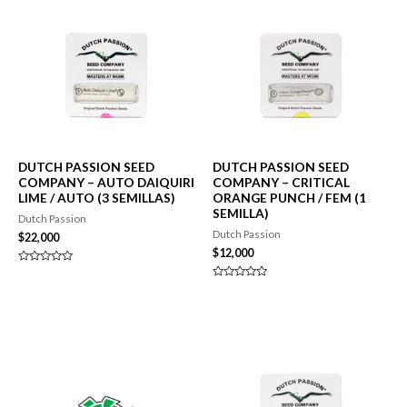
DUTCH PASSION SEED
DUTCH PASSION SEED
COMPANY – AUTO DAIQUIRI
COMPANY – CRITICAL
LIME / AUTO (3 SEMILLAS)
ORANGE PUNCH / FEM (1
SEMILLA)
Dutch Passion
Dutch Passion
$
22,000
$
12,000
Valorado
en
Valorado
0
en
de
0
5
de
5