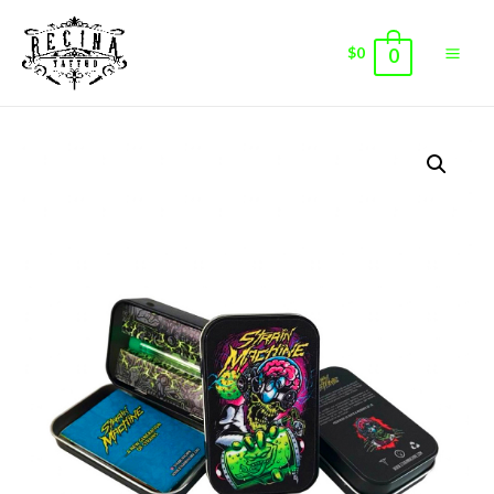
$
0
0
Main
Men