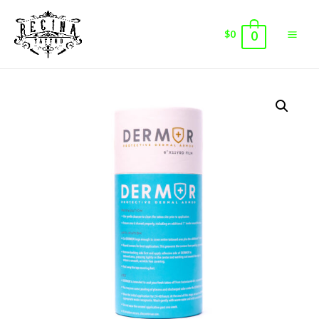
$
0
0
Main
Men