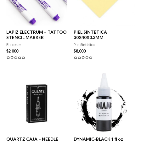
LAPIZ ELECTRUM – TATTOO
PIEL SINTÉTICA
STENCIL MARKER
30X40X0.3MM
Electrum
Piel Sintética
$
2,000
$
8,000
Valorado
Valorado
en
en
0
0
de
de
5
5
QUARTZ CAJA – NEEDLE
DYNAMIC-BLACK 1 fl oz