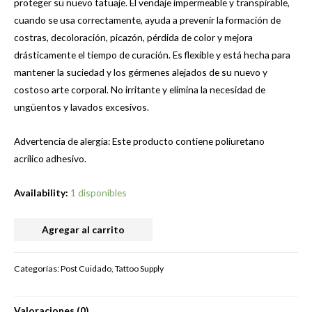
proteger su nuevo tatuaje. El vendaje impermeable y transpirable,
cuando se usa correctamente, ayuda a prevenir la formación de
costras, decoloración, picazón, pérdida de color y mejora
drásticamente el tiempo de curación. Es flexible y está hecha para
mantener la suciedad y los gérmenes alejados de su nuevo y
costoso arte corporal. No irritante y elimina la necesidad de
ungüentos y lavados excesivos.
Advertencia de alergia: Este producto contiene poliuretano
acrílico adhesivo.
Availability:
1 disponibles
ELECTRUM-
Agregar al carrito
DERMOR
10
Categorías:
Post Cuidado
,
Tattoo Supply
METROS
cantidad
Valoraciones (0)