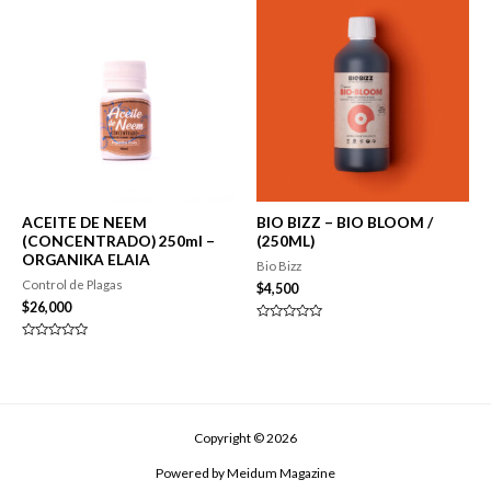
$13,000
5
ACEITE DE NEEM
BIO BIZZ – BIO BLOOM /
(CONCENTRADO) 250ml –
(250ML)
ORGANIKA ELAIA
Bio Bizz
Control de Plagas
$
4,500
$
26,000
Valorado
en
Valorado
0
en
de
0
5
de
5
Copyright © 2026
Powered by Meidum Magazine