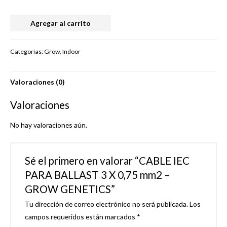
CABLE
Agregar al carrito
IEC
PARA
Categorías:
Grow
,
Indoor
BALLAST
3
Valoraciones (0)
X
0,75
Valoraciones
mm2
-
No hay valoraciones aún.
GROW
GENETICS
Sé el primero en valorar “CABLE IEC
cantidad
PARA BALLAST 3 X 0,75 mm2 –
GROW GENETICS”
Tu dirección de correo electrónico no será publicada.
Los
campos requeridos están marcados
*