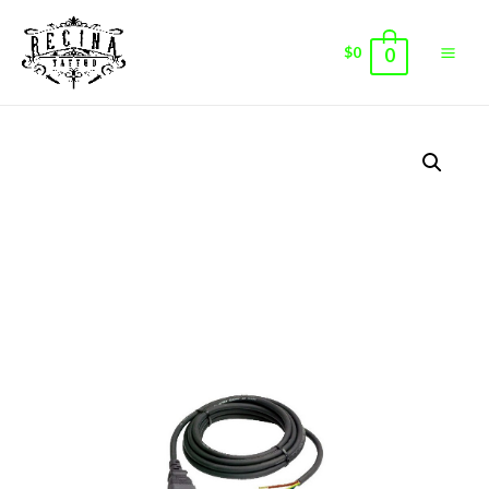
$
0
0
Main
Men