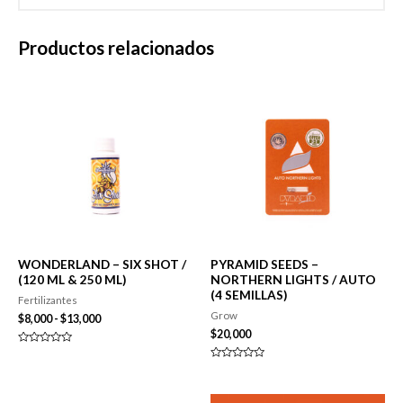
Productos relacionados
WONDERLAND – SIX SHOT /
PYRAMID SEEDS –
(120 ML & 250 ML)
NORTHERN LIGHTS / AUTO
(4 SEMILLAS)
Fertilizantes
Grow
Rango
$
8,000
-
$
13,000
de
$
20,000
precios:
Valorado
desde
en
Valorado
0
$8,000
en
de
0
hasta
5
de