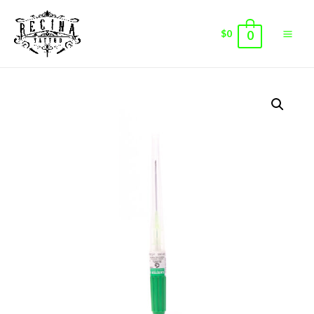
$
0
0
Main
Men