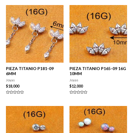
PIEZA TITANIO P181-09
PIEZA TITANIO P165-09 16G
6MM
10MM
Joyas
Joyas
$
18,000
$
12,000
Valorado
Valorado
en
en
0
0
de
de
5
5