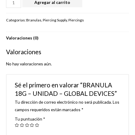
BRANULA
Agregar al carrito
18G
-
Categorías:
Branulas
,
Piercing Supply
,
Piercings
UNIDAD
-
Valoraciones (0)
GLOBAL
DEVICES
Valoraciones
cantidad
No hay valoraciones aún.
Sé el primero en valorar “BRANULA
18G – UNIDAD – GLOBAL DEVICES”
Tu dirección de correo electrónico no será publicada.
Los
campos requeridos están marcados
*
Tu puntuación
*