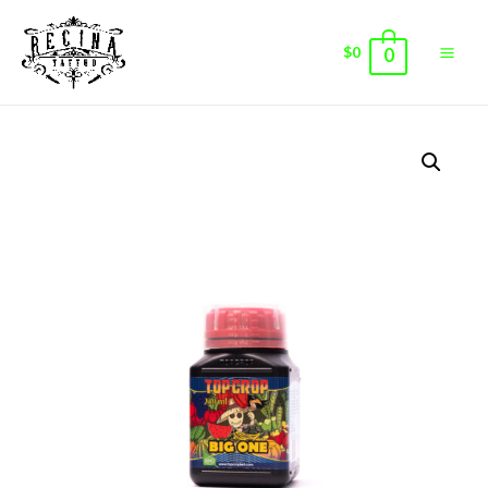
$
0
0
Main
Men