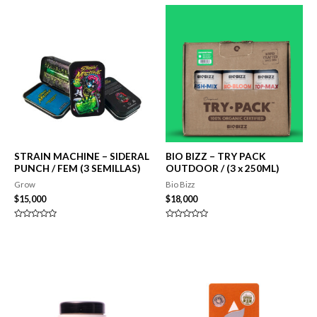
STRAIN MACHINE – SIDERAL
BIO BIZZ – TRY PACK
PUNCH / FEM (3 SEMILLAS)
OUTDOOR / (3 x 250ML)
Grow
Bio Bizz
$
15,000
$
18,000
Valorado
Valorado
en
en
0
0
de
de
5
5