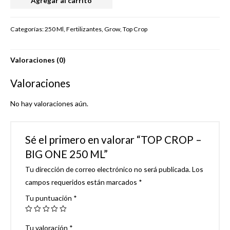
Agregar al carrito
CROP
-
Categorías:
250 Ml
,
Fertilizantes
,
Grow
,
Top Crop
BIG
ONE
Valoraciones (0)
250
ML
Valoraciones
cantidad
No hay valoraciones aún.
Sé el primero en valorar “TOP CROP –
BIG ONE 250 ML”
Tu dirección de correo electrónico no será publicada.
Los
campos requeridos están marcados
*
Tu puntuación
*
Tu valoración
*