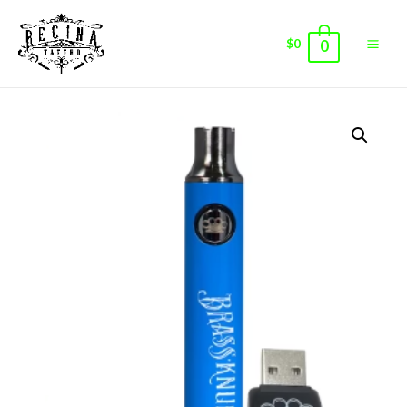
$
0
0
Main
Men