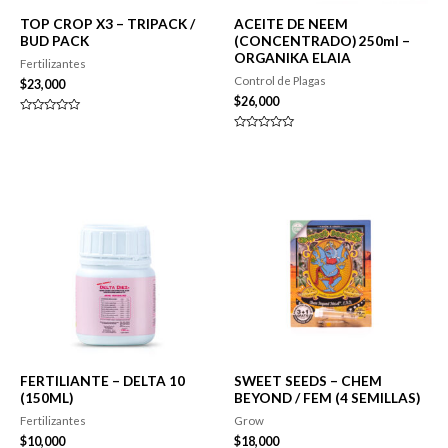
TOP CROP X3 – TRIPACK /
ACEITE DE NEEM
BUD PACK
(CONCENTRADO) 250ml –
ORGANIKA ELAIA
Fertilizantes
Control de Plagas
$
23,000
$
26,000
Valorado
en
Valorado
0
en
de
0
5
de
5
FERTILIANTE – DELTA 10
SWEET SEEDS – CHEM
(150ML)
BEYOND / FEM (4 SEMILLAS)
Fertilizantes
Grow
$
10,000
$
18,000