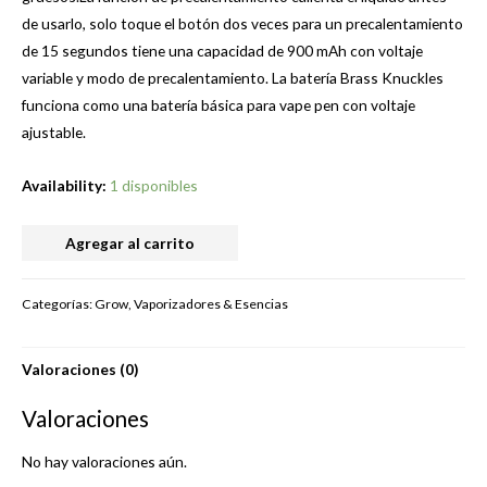
de usarlo, solo toque el botón dos veces para un precalentamiento
de 15 segundos tiene una capacidad de 900 mAh con voltaje
variable y modo de precalentamiento. La batería Brass Knuckles
funciona como una batería básica para vape pen con voltaje
ajustable.
Availability:
1 disponibles
BATERIA
Agregar al carrito
BRASS
KNUCKLES
Categorías:
Grow
,
Vaporizadores & Esencias
AJUSTABLE
CELESTE
Valoraciones (0)
650mAh
cantidad
Valoraciones
No hay valoraciones aún.