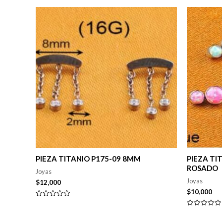
PIEZA TITANIO P175-09 8MM
PIEZA TI
ROSADO
Joyas
Joyas
$
12,000
$
10,000
Valorado
en
Valorado
0
en
de