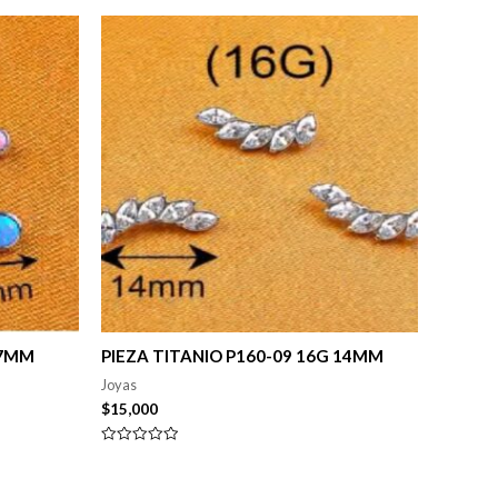
 7MM
PIEZA TITANIO P160-09 16G 14MM
Joyas
$
15,000
Valorado
en
0
de