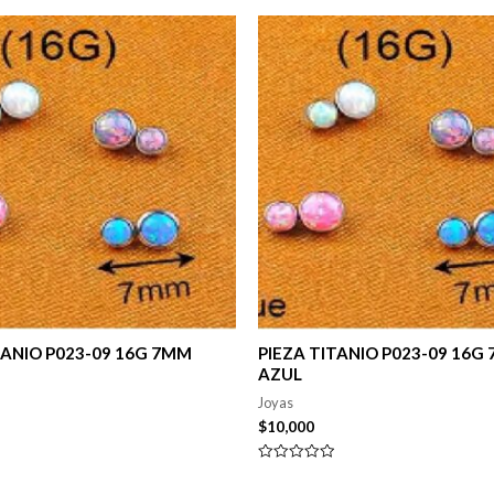
TANIO P023-09 16G 7MM
PIEZA TITANIO P023-09 16G
AZUL
Joyas
$
10,000
Valorado
en