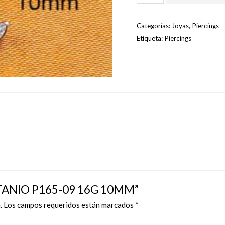
TITANIO
P165-
Categorías:
Joyas
,
Piercings
09
Etiqueta:
Piercings
16G
10MM
cantidad
 TITANIO P165-09 16G 10MM”
.
Los campos requeridos están marcados
*