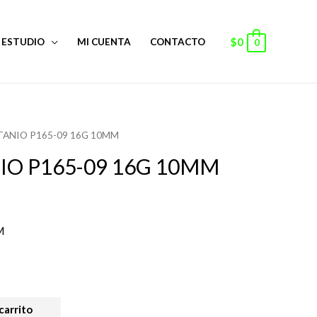
$
0
ESTUDIO
MI CUENTA
CONTACTO
0
ITANIO P165-09 16G 10MM
NIO P165-09 16G 10MM
M
carrito