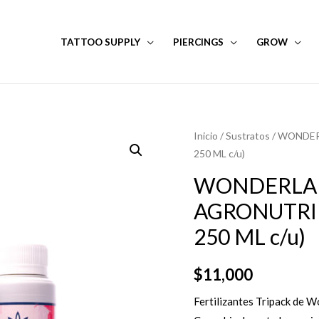
TATTOO SUPPLY
PIERCINGS
GROW
Inicio
/
Sustratos
/ WONDER
250 ML c/u)
WONDERLAN
AGRONUTRIE
250 ML c/u)
$
11,000
Fertilizantes Tripack de W