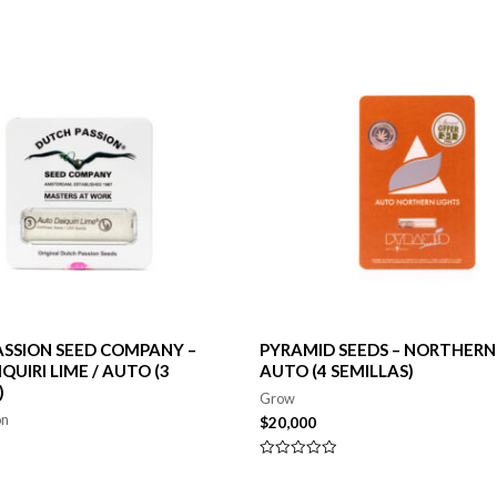
SSION SEED COMPANY –
PYRAMID SEEDS – NORTHERN 
QUIRI LIME / AUTO (3
AUTO (4 SEMILLAS)
)
Grow
on
$
20,000
Valorado
en
0