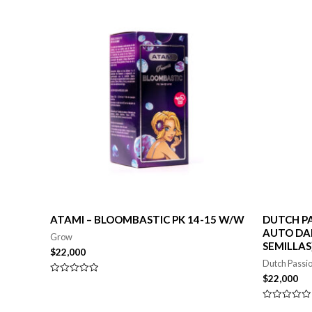
ATAMI – BLOOMBASTIC PK 14-15 W/W
DUTCH PA
AUTO DAI
Grow
SEMILLAS
$
22,000
Dutch Passi
$
22,000
Valorado
en
0
de
Valorado