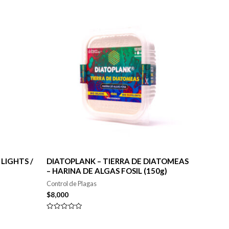
LIGHTS /
DIATOPLANK – TIERRA DE DIATOMEAS
– HARINA DE ALGAS FOSIL (150g)
Control de Plagas
$
8,000
Valorado
en
0