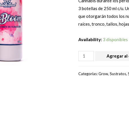
Cannabis durante los perio
3 botellas de 250 ml c/u. U
que otorgarán todos los nu
raíces, tronco, tallos, hojas
Availability:
3 disponibles
WONDERLAND
Agregar al 
-
TRIPACK
Categorías:
Grow
,
Sustratos
,
AGRONUTRIENTES
/
(3
BOTELLAS
DE
250
ML