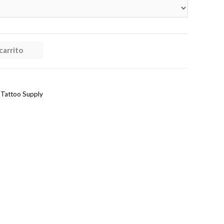
$10,000
hasta
carrito
$12,000
,
Tattoo Supply