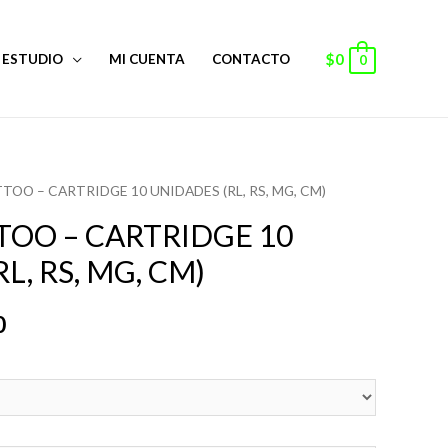
$
0
ESTUDIO
MI CUENTA
CONTACTO
0
TOO – CARTRIDGE 10 UNIDADES (RL, RS, MG, CM)
TOO – CARTRIDGE 10
L, RS, MG, CM)
Rango
0
de
precios:
desde